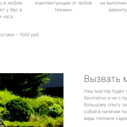
р в любом
комплектующие от любой
на выполнен
ет у Вас в
техники.
ремонту 
и часа.
остики – 1000 руб.
Вызвать 
Наш мастер будет 
бесплатно и не с п
большому опыту за
собой в наличии по
виды поломок садов