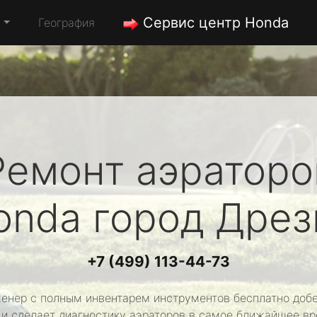
Сервис центр Honda
а
География
Ремонт аэраторо
onda
город Дрез
+7 (499) 113-44-73
енер с полным инвентарем инструментов бесплатно добе
 и сделает диагностику аэраторов в самое ближайшее вр