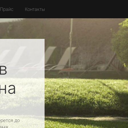
Прайс
Контакты
в
на
рется до
емя.