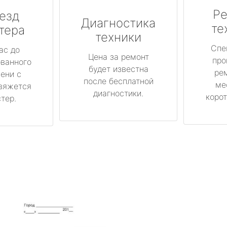
Ре
езд
Диагностика
те
тера
техники
Спе
ас до
Цена за ремонт
про
ованного
будет известна
ре
ени с
после бесплатной
ме
вяжется
диагностики.
корот
тер.