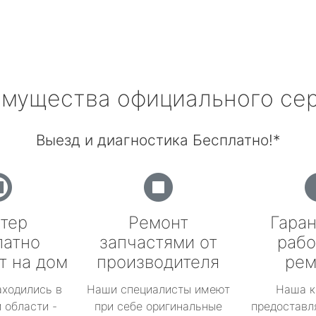
мущества официального се
Выезд и диагностика Бесплатно!*
тер
Ремонт
Гаран
латно
запчастями от
рабо
т на дом
производителя
рем
аходились в
Наши специалисты имеют
Наша к
 области -
при себе оригинальные
предоставл