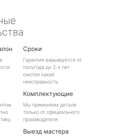
ные
ьства
алон
Сроки
е
Гарантия варьируется от
ости
полугода до 2-х лет
смотря какая
неисправность.
Комплектующие
онтом
Мы применяем детали
тно
только от официального
тику.
производителя.
Выезд мастера