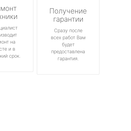
монт
Получение
хники
гарантии
циалист
Сразу после
изводит
всех работ Вам
монт на
будет
сте и в
предоставлена
кий срок.
гарантия.