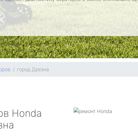
оров
город Дрезна
ров
Honda
зна