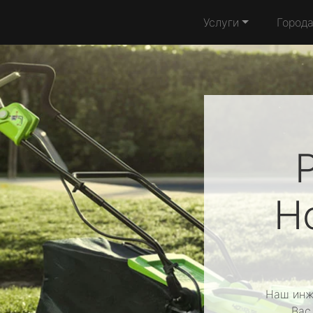
Услуги
Город
H
Наш инж
Вас