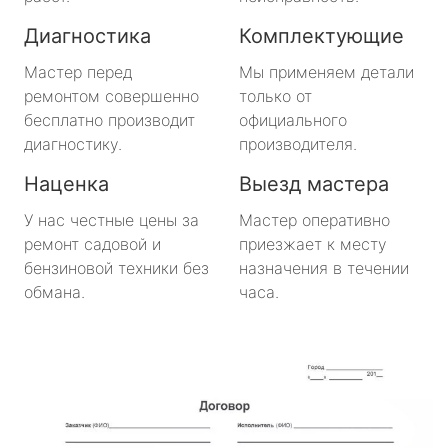
метро Октябрьское поле
Диагностика
Комплектующие
метро Медведково
Мастер перед
Мы применяем детали
ремонтом совершенно
только от
метро Нахимовский Проспект
бесплатно производит
официального
диагностику.
производителя.
метро Коломенская
Наценка
Выезд мастера
метро Парк Победы
У нас честные цены за
Мастер оперативно
ремонт садовой и
приезжает к месту
метро Парк Культуры
бензиновой техники без
назначения в течении
обмана.
часа.
метро Пролетарская
метро Новоясеневская
метро Отрадное