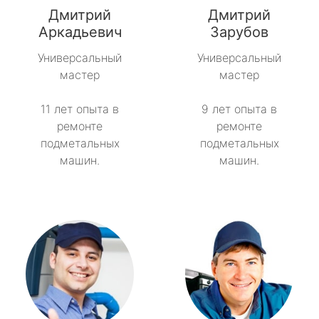
Дмитрий
Дмитрий
метро Пятницкое шоссе
Аркадьевич
Зарубов
Универсальный
Универсальный
метро Сокольники
мастер
мастер
метро Рязанский проспект
11 лет опыта в
9 лет опыта в
ремонте
ремонте
метро Профсоюзная
подметальных
подметальных
машин.
машин.
метро Савеловская
метро Речной вокзал
метро Семеновская
метро Спортивная
метро Спартак