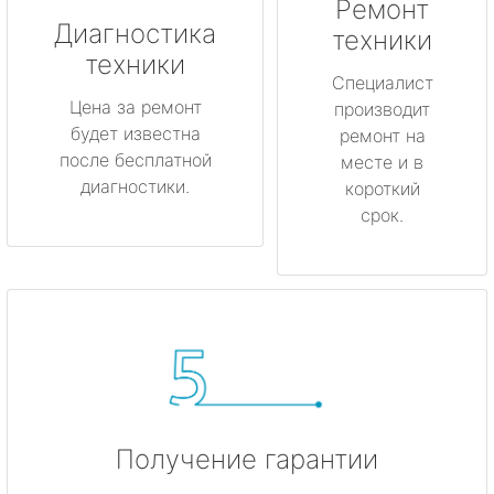
Ремонт
метро Котельники
Диагностика
техники
техники
метро Коньково
Специалист
Цена за ремонт
производит
будет известна
метро Менделеевская
ремонт на
после бесплатной
месте и в
диагностики.
короткий
метро Красногвардейская
срок.
метро Мякинино
метро Фрунзенская
метро Кузьминки
метро Китай-город
Получение гарантии
метро Нагатинская