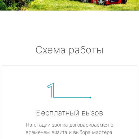
метро Жулебино
метро Ботанический сад
метро Боровицкая
Схема работы
метро Войковская
метро Кунцевская
метро Кропоткинская
метро Китай-город
Бесплатный вызов
метро ВДНХ
На стадии звонка договариваемся с
временем визита и выбора мастера.
метро Владыкино