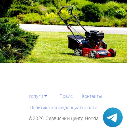
метро Тургеневская
метро Тимирязевская
метро Технопарк
метро Щелковская
метро Чистые пруды
метро Тушинская
метро Третьяковская
Услуги
Прайс
Контакты
метро Улица академика Янгеля
Политика конфиденциальности
метро Царицыно
©2026 Сервисный центр Honda