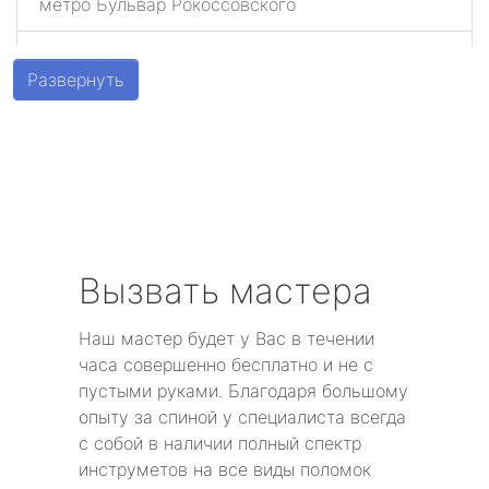
метро Бульвар Рокоссовского
метро Беговая
Развернуть
метро Алексеевская
метро Алтуфьево
метро Аэропорт
метро Волоколамская
Вызвать мастера
метро Воробьевы горы
Наш мастер будет у Вас в течении
часа совершенно бесплатно и не с
метро Волгоградский проспект
пустыми руками. Благодаря большому
опыту за спиной у специалиста всегда
метро Бабушкинская
с собой в наличии полный спектр
инструметов на все виды поломок
метро Бульвар Дмитрия Донского