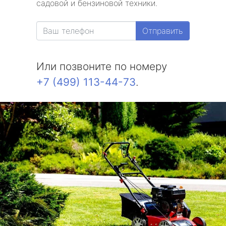
садовой и бензиновой техники.
метро Белорусская
Отправить
метро Измайловская
Или позвоните по номеру
метро Красносельская
+7 (499) 113-44-73
.
метро Выхино
метро Беляево
метро Бибирево
метро Водный стадион
метро Курская
метро Комсомольская