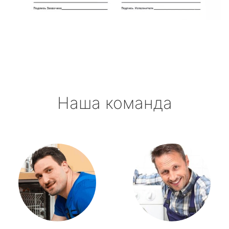
метро Октябрьская
метро Полянка
метро Орехово
Наша команда
метро Первомайская
метро Саларьево
метро Пушкинская
метро Проспект Мира
метро Пражская
метро Павелецкая