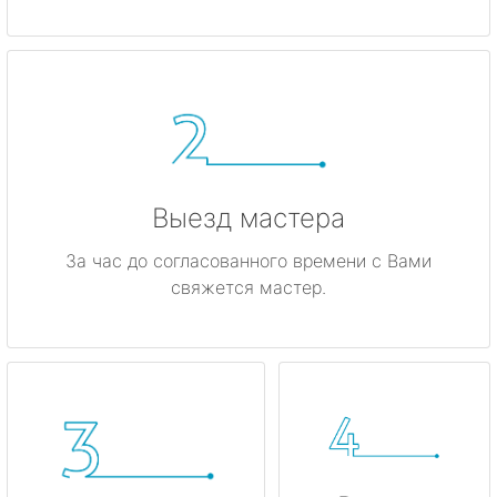
метро Динамо
метро Киевская
метро Красные ворота
метро Кузнецкий мост
Выезд мастера
метро Калужская
За час до согласованного времени с Вами
свяжется мастер.
метро Дмитровская
метро Домодедовская
метро Крылатское
метро Лубянка