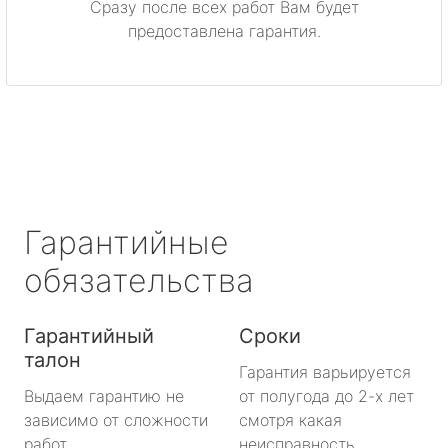
Сразу после всех работ Вам будет
метро Каширская
предоставлена гарантия.
метро Митино
метро Охотный ряд
метро Лермонтовский проспект
метро Ленинский проспект
Гарантийные
метро Нагорная
обязательства
метро Кантемировская
Гарантийный
Сроки
талон
метро Молодежная
Гарантия варьируется
Выдаем гарантию не
от полугода до 2-х лет
метро Преображенская площадь
зависимо от сложности
смотря какая
работ.
неисправность.