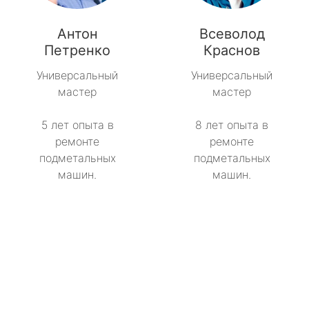
метро Рижская
Антон
Всеволод
Петренко
Краснов
метро Севастопольская
Универсальный
Универсальный
метро Сокол
мастер
мастер
метро Строгино
5 лет опыта в
8 лет опыта в
ремонте
ремонте
метро Тропарёво
подметальных
подметальных
машин.
машин.
метро Сходненская
метро Свиблово
метро Серпуховская
метро Театральная