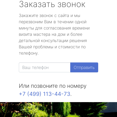
Заказать звонок
метро Славянский бульвар
Закажите звонок с сайта и мы
метро Университет
перезвоним Вам в течении одной
минуты для согласования времени
метро Текстильщики
визита мастера на дом и более
детальной консультации решения
метро Сухаревская
Вашей проблемы и стоимости по
телефону.
метро Тульская
Отправить
метро Тверская
метро Смоленская
Или позвоните по номеру
+7 (499) 113-44-73
.
метро Черкизовская
метро Таганская