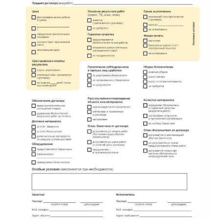
метро Маяковская
метро Площадь Революции
метро Проспект Вернадского
метро Планерная
метро Новые Черёмушки
метро Петровско-Разумовская
метро Новокузнецкая
метро Партизанская
метро Румянцево
метро Полежаевская