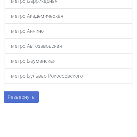
метро Баррикадная
метро Академическая
метро Аннино
метро Автозаводская
метро Бауманская
метро Бульвар Рокоссовского
метро Беговая
Развернуть
метро Алексеевская
метро Алтуфьево
метро Аэропорт