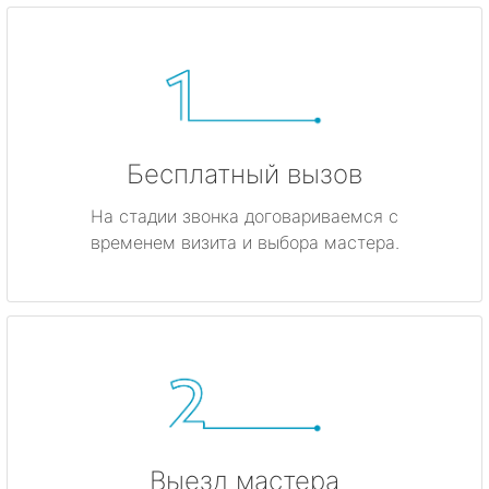
метро Кунцевская
метро Кропоткинская
метро Китай-город
Бесплатный вызов
метро ВДНХ
На стадии звонка договариваемся с
временем визита и выбора мастера.
метро Владыкино
метро Динамо
метро Киевская
метро Красные ворота
метро Кузнецкий мост
Выезд мастера