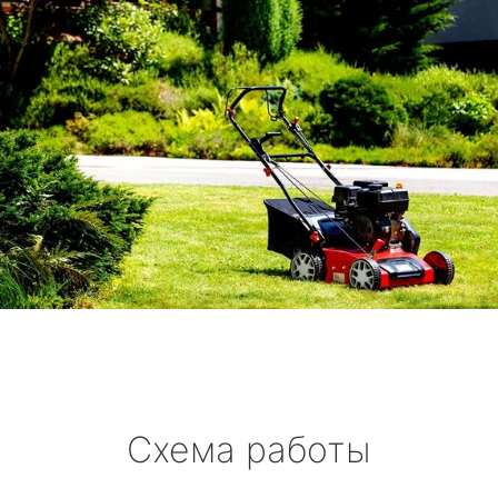
метро Беляево
метро Бибирево
метро Водный стадион
метро Курская
метро Комсомольская
метро Жулебино
метро Ботанический сад
метро Боровицкая
Схема работы
метро Войковская