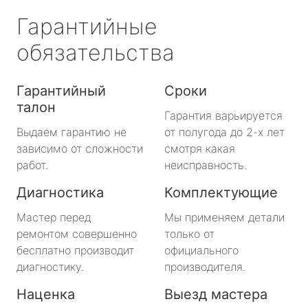
метро Ленинский проспект
Гарантийные
метро Нагорная
обязательства
метро Кантемировская
Гарантийный
Сроки
талон
метро Молодежная
Гарантия варьируется
Выдаем гарантию не
от полугода до 2-х лет
метро Преображенская площадь
зависимо от сложности
смотря какая
работ.
неисправность.
метро Октябрьское поле
Диагностика
Комплектующие
метро Медведково
Мастер перед
Мы применяем детали
ремонтом совершенно
только от
метро Нахимовский Проспект
бесплатно производит
официального
диагностику.
производителя.
метро Коломенская
Наценка
Выезд мастера