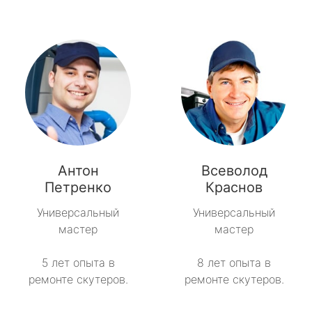
метро Савеловская
метро Речной вокзал
метро Семеновская
метро Спортивная
метро Спартак
Антон
Всеволод
Петренко
Краснов
метро Рижская
Универсальный
Универсальный
метро Севастопольская
мастер
мастер
метро Сокол
5 лет опыта в
8 лет опыта в
ремонте скутеров.
ремонте скутеров.
метро Строгино