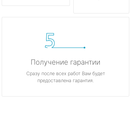
метро Мякинино
метро Фрунзенская
метро Кузьминки
метро Китай-город
Получение гарантии
метро Нагатинская
Сразу после всех работ Вам будет
метро Каширская
предоставлена гарантия.
метро Митино
метро Охотный ряд
метро Лермонтовский проспект