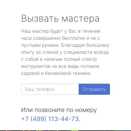
метро Волоколамская
Вызвать мастера
метро Воробьевы горы
Наш мастер будет у Вас в течении
часа совершенно бесплатно и не с
метро Волгоградский проспект
пустыми руками. Благодаря большому
опыту за спиной у специалиста всегда
метро Бабушкинская
с собой в наличии полный спектр
инструметов на все виды поломок
метро Бульвар Дмитрия Донского
садовой и бензиновой техники.
метро Белорусская
Отправить
метро Измайловская
Или позвоните по номеру
метро Красносельская
+7 (499) 113-44-73
.
метро Выхино