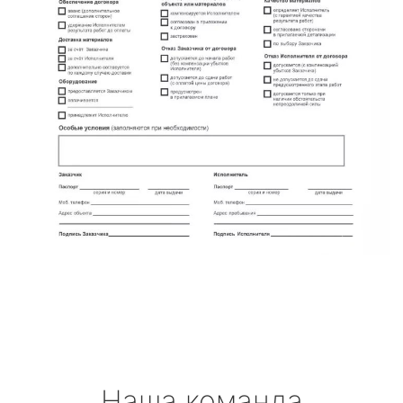
метро Петровско-Разумовская
метро Новокузнецкая
метро Партизанская
метро Румянцево
метро Полежаевская
метро Октябрьская
метро Полянка
метро Орехово
Наша команда
метро Первомайская