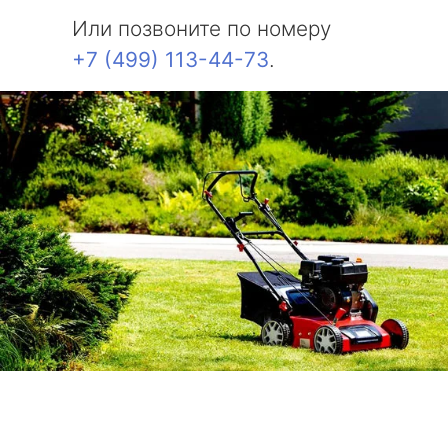
метро Тульская
Или позвоните по номеру
+7 (499) 113-44-73
.
метро Тверская
метро Смоленская
метро Черкизовская
метро Таганская
метро Тургеневская
метро Тимирязевская
метро Технопарк
метро Щелковская