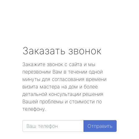
метро Тропарёво
метро Сходненская
метро Свиблово
Заказать звонок
метро Серпуховская
Закажите звонок с сайта и мы
метро Театральная
перезвоним Вам в течении одной
минуты для согласования времени
метро Славянский бульвар
визита мастера на дом и более
детальной консультации решения
метро Университет
Вашей проблемы и стоимости по
телефону.
метро Текстильщики
Отправить
метро Сухаревская