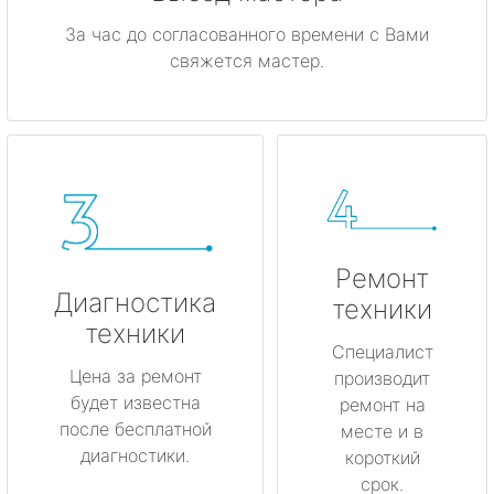
метро Калужская
За час до согласованного времени с Вами
свяжется мастер.
метро Дмитровская
метро Домодедовская
метро Крылатское
метро Лубянка
Ремонт
метро Котельники
Диагностика
техники
техники
метро Коньково
Специалист
Цена за ремонт
производит
будет известна
метро Менделеевская
ремонт на
после бесплатной
месте и в
диагностики.
короткий
метро Красногвардейская
срок.