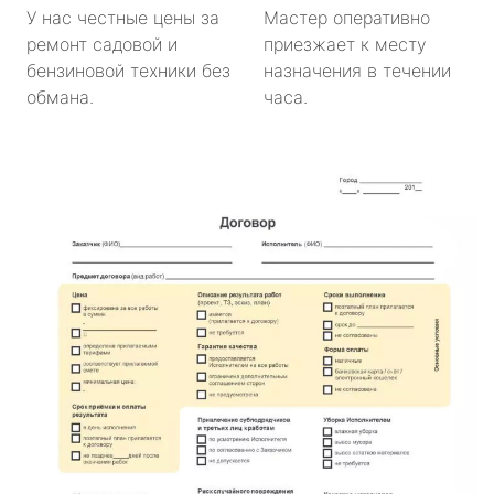
метро Парк Победы
У нас честные цены за
Мастер оперативно
ремонт садовой и
приезжает к месту
метро Парк Культуры
бензиновой техники без
назначения в течении
обмана.
часа.
метро Пролетарская
метро Новоясеневская
метро Отрадное
метро Маяковская
метро Площадь Революции
метро Проспект Вернадского
метро Планерная
метро Новые Черёмушки