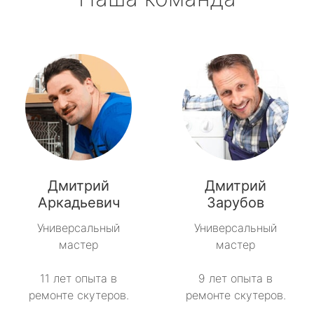
метро Саларьево
метро Пушкинская
метро Проспект Мира
метро Пражская
метро Павелецкая
Дмитрий
Дмитрий
метро Пятницкое шоссе
Аркадьевич
Зарубов
Универсальный
Универсальный
метро Сокольники
мастер
мастер
метро Рязанский проспект
11 лет опыта в
9 лет опыта в
ремонте скутеров.
ремонте скутеров.
метро Профсоюзная