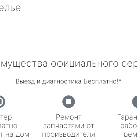
елье
мущества официального се
Выезд и диагностика Бесплатно!*
тер
Ремонт
Гаран
латно
запчастями от
рабо
т на дом
производителя
рем