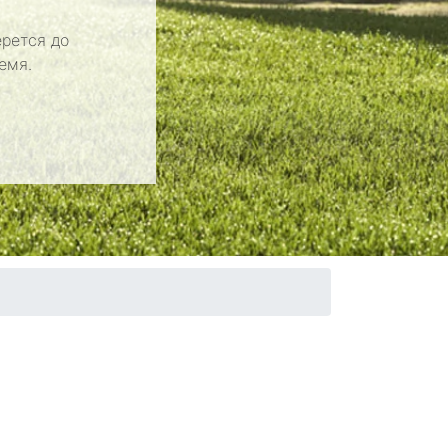
рется до
емя.