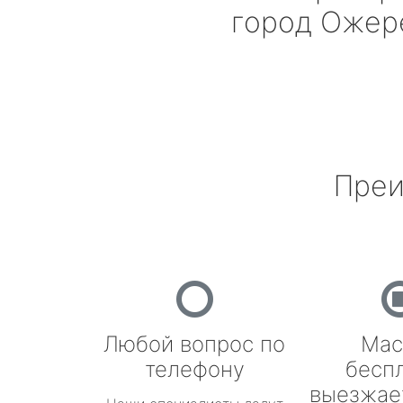
город Ожер
Преи
Любой вопрос по
Мас
телефону
бесп
выезжае