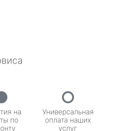
рвиса
тия на
Универсальная
ты по
оплата наших
онту
услуг