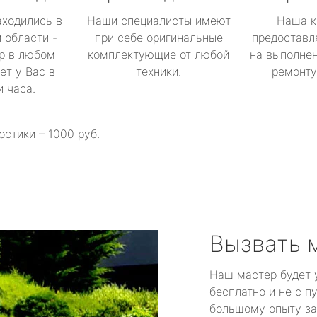
аходились в
Наши специалисты имеют
Наша к
 области -
при себе оригинальные
предоставл
р в любом
комплектующие от любой
на выполнен
ет у Вас в
техники.
ремонту 
и часа.
остики – 1000 руб.
Вызвать 
Наш мастер будет 
бесплатно и не с п
большому опыту за