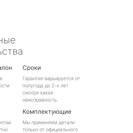
ные
ьства
алон
Сроки
е
Гарантия варьируется от
ости
полугода до 2-х лет
смотря какая
неисправность.
Комплектующие
онтом
Мы применяем детали
тно
только от официального