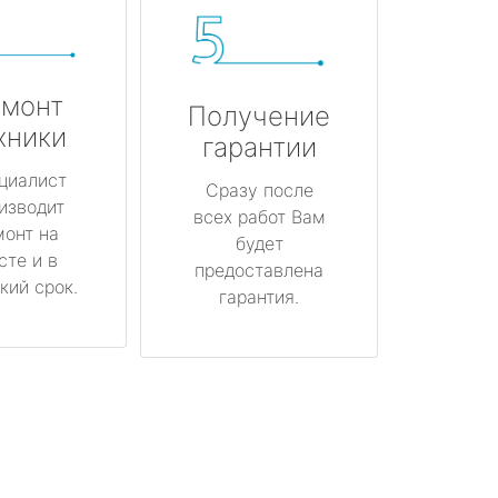
монт
Получение
хники
гарантии
циалист
Сразу после
изводит
всех работ Вам
монт на
будет
сте и в
предоставлена
кий срок.
гарантия.