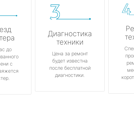
Ре
езд
Диагностика
те
тера
техники
Спе
ас до
Цена за ремонт
про
ованного
будет известна
ре
ени с
после бесплатной
ме
вяжется
диагностики.
корот
тер.