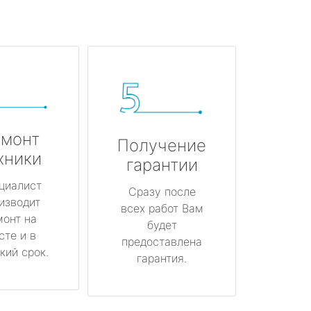
монт
Получение
хники
гарантии
циалист
Сразу после
изводит
всех работ Вам
монт на
будет
сте и в
предоставлена
кий срок.
гарантия.