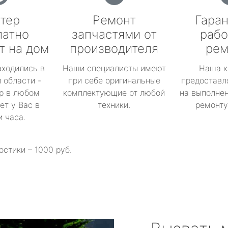
тер
Ремонт
Гаран
латно
запчастями от
рабо
т на дом
производителя
рем
аходились в
Наши специалисты имеют
Наша к
 области -
при себе оригинальные
предоставл
р в любом
комплектующие от любой
на выполнен
ет у Вас в
техники.
ремонту 
и часа.
остики – 1000 руб.