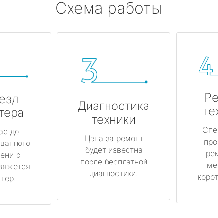
Схема работы
Ре
езд
Диагностика
те
тера
техники
Спе
ас до
Цена за ремонт
про
ованного
будет известна
ре
ени с
после бесплатной
ме
вяжется
диагностики.
корот
тер.