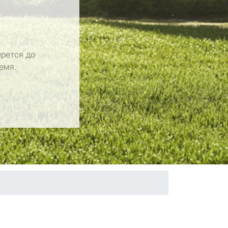
рется до
емя.