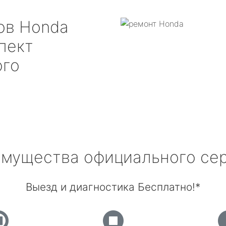
ров
Honda
пект
ого
мущества официального се
Выезд и диагностика Бесплатно!*