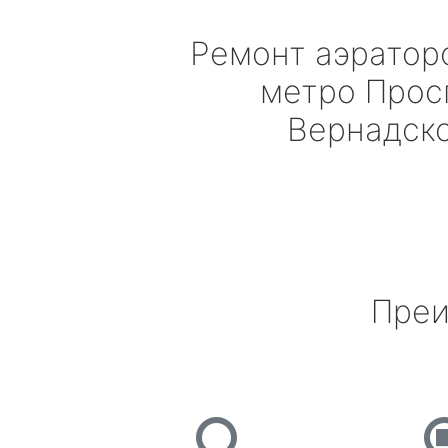
Ремонт аэрато
метро Прос
Вернадск
Преи