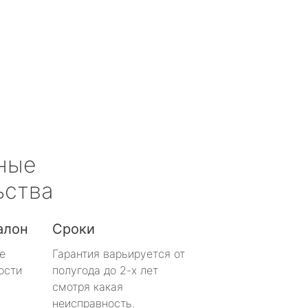
ные
ьства
алон
Сроки
е
Гарантия варьируется от
ости
полугода до 2-х лет
смотря какая
неисправность.