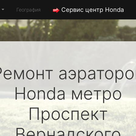
Сервис центр Honda
а
География
Ремонт аэраторо
Honda
метро
Проспект
Вернадского