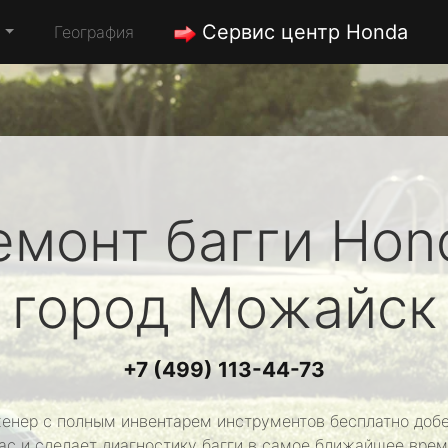
Сервис центр Honda
а
География
емонт багги
Hon
город Можайск
+7 (499) 113-44-73
енер с полным инвентарем инструментов бесплатно добе
ас и сделает диагностику багги в самое ближайшее врем