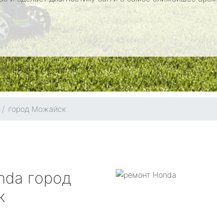
город Можайск
nda
город
к