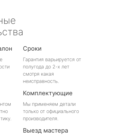
ные
ьства
алон
Сроки
е
Гарантия варьируется от
ости
полугода до 2-х лет
смотря какая
неисправность.
Комплектующие
онтом
Мы применяем детали
тно
только от официального
тику.
производителя.
Выезд мастера