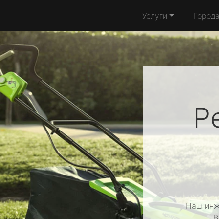
Услуги
Город
Р
Наш инж
В