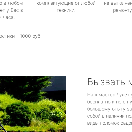
р в любом
комплектующие от любой
на выполнен
ет у Вас в
техники.
ремонту 
и часа.
остики – 1000 руб.
Вызвать 
Наш мастер будет 
бесплатно и не с п
большому опыту за
собой в наличии по
виды поломок садов