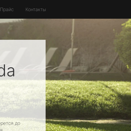
Прайс
Контакты
da
рется до
я.