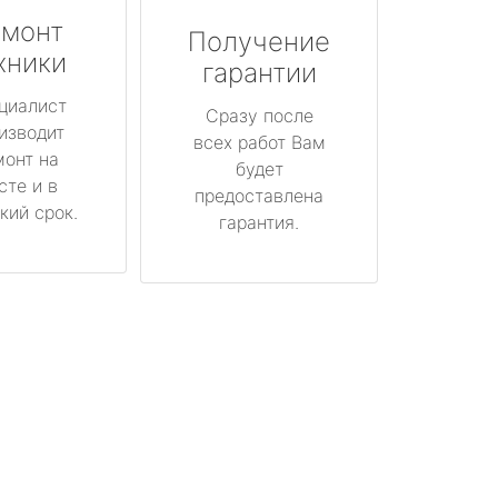
монт
Получение
хники
гарантии
циалист
Сразу после
изводит
всех работ Вам
монт на
будет
сте и в
предоставлена
кий срок.
гарантия.