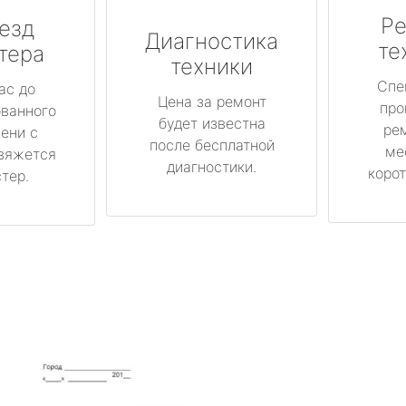
Ре
езд
Диагностика
те
тера
техники
Спе
ас до
Цена за ремонт
про
ованного
будет известна
ре
ени с
после бесплатной
ме
вяжется
диагностики.
корот
тер.