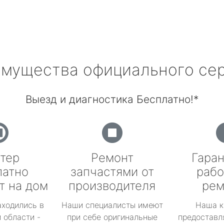
мущества официального се
Выезд и диагностика Бесплатно!*
тер
Ремонт
Гаран
латно
запчастями от
рабо
т на дом
производителя
рем
аходились в
Наши специалисты имеют
Наша к
 области -
при себе оригинальные
предоставл