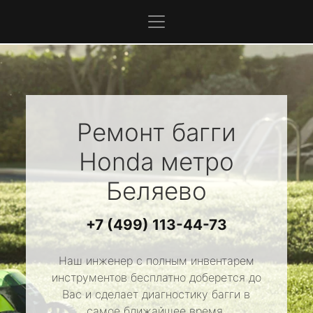
Ремонт багги
Honda
метро
Беляево
+7 (499) 113-44-73
Наш инженер с полным инвентарем
инструментов бесплатно доберется до
Вас и сделает диагностику багги в
самое ближайшее время.