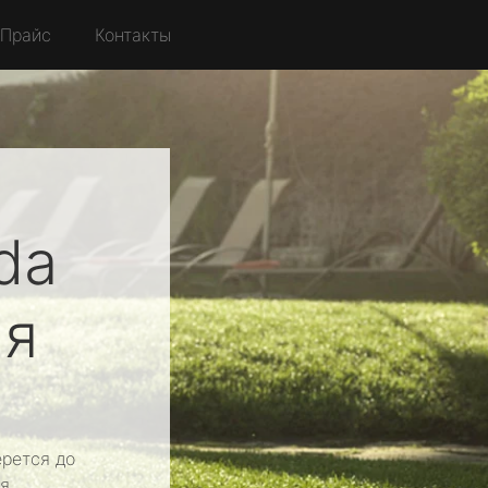
Прайс
Контакты
da
ая
рется до
я.