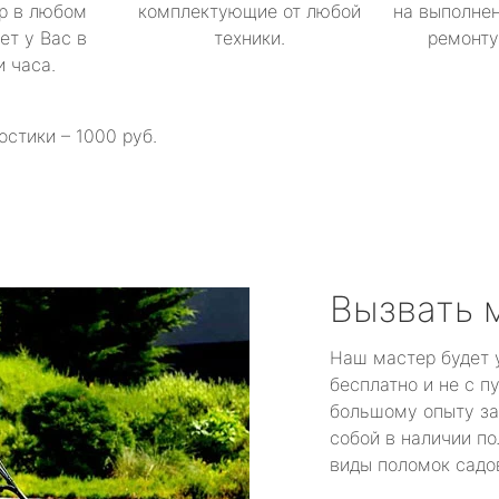
р в любом
комплектующие от любой
на выполнен
ет у Вас в
техники.
ремонту 
и часа.
остики – 1000 руб.
Вызвать 
Наш мастер будет 
бесплатно и не с п
большому опыту за
собой в наличии по
виды поломок садов