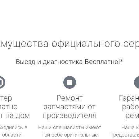
мущества официального се
Выезд и диагностика Бесплатно!*
тер
Ремонт
Гаран
латно
запчастями от
рабо
т на дом
производителя
рем
аходились в
Наши специалисты имеют
Наша к
 области -
при себе оригинальные
предоставл