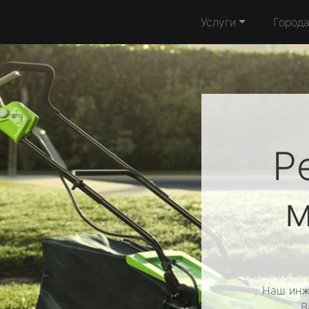
Услуги
Город
Р
м
Наш инж
В