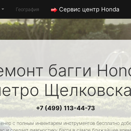
Сервис центр Honda
а
География
емонт багги
Hon
етро Щелковск
+7 (499) 113-44-73
енер с полным инвентарем инструментов бесплатно добе
ас и сделает диагностику багги в самое ближайшее врем