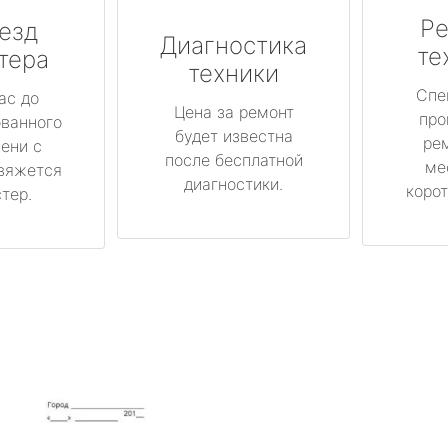
Ре
езд
Диагностика
те
тера
техники
Спе
ас до
Цена за ремонт
про
ованного
будет известна
ре
ени с
после бесплатной
ме
вяжется
диагностики.
корот
тер.