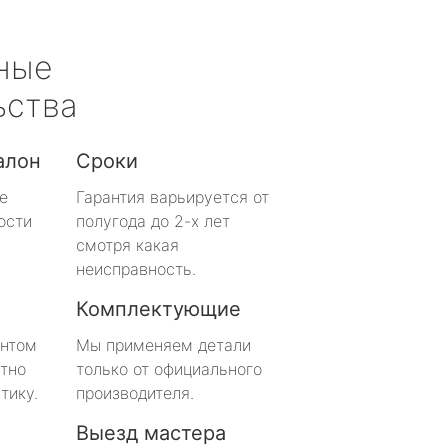
ные
ьства
алон
Сроки
е
Гарантия варьируется от
ости
полугода до 2-х лет
смотря какая
неисправность.
Комплектующие
онтом
Мы применяем детали
тно
только от официального
тику.
производителя.
Выезд мастера