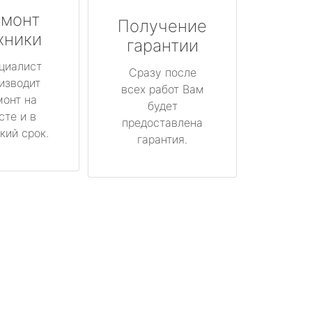
монт
Получение
хники
гарантии
циалист
Сразу после
изводит
всех работ Вам
монт на
будет
сте и в
предоставлена
кий срок.
гарантия.